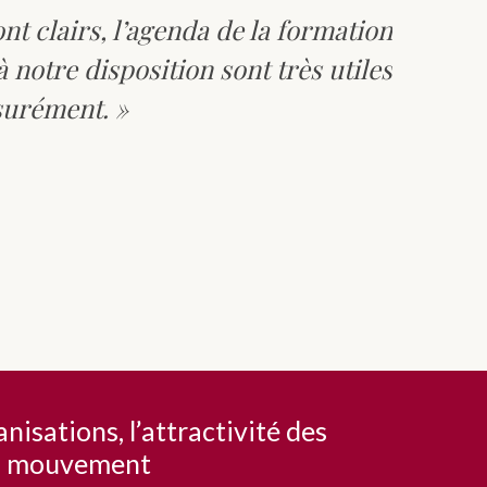
t clairs, l’agenda de la formation
« Je 
à notre disposition sont très utiles
profess
ssurément. »
isations, l’attractivité des
 en mouvement