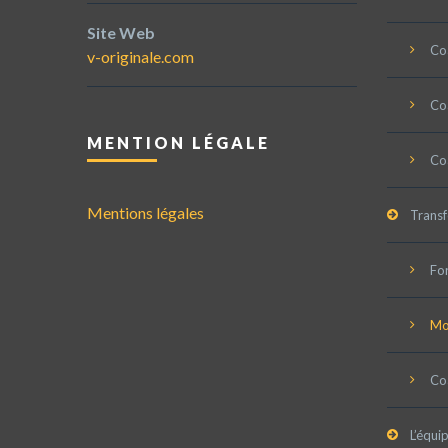
Site Web
Coa
v-originale.com
Coa
MENTION LÉGALE
Co
Mentions légales
Trans
Fo
Mob
Co
L’équi