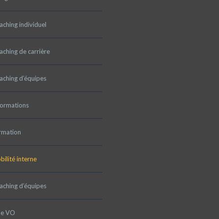
ching individuel
ching de carrière
aching d’équipes
formations
rmation
ilité interne
aching d’équipes
pe VO