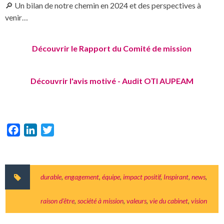
🔎 Un bilan de notre chemin en 2024 et des perspectives à
venir…
Découvrir le Rapport du Comité de mission
Découvrir l'avis motivé - Audit OTI AUPEAM
Facebook
LinkedIn
Twitter
durable
,
engagement
,
équipe
,
impact positif
,
Inspirant
,
news
,
raison d'être
,
société à mission
,
valeurs
,
vie du cabinet
,
vision