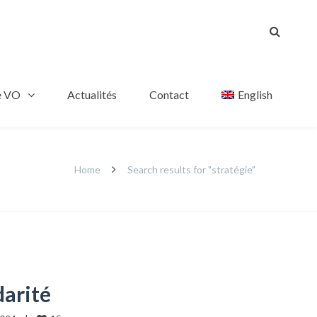
e VO
Actualités
Contact
English
Home
Search results for "stratégie"
darité