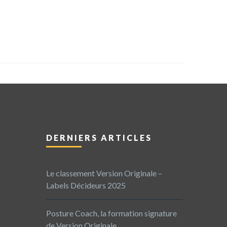
DERNIERS ARTICLES
Le classement Version Originale –
Labels Décideurs 2025
Posture Coach, la formation signature
de Version Originale