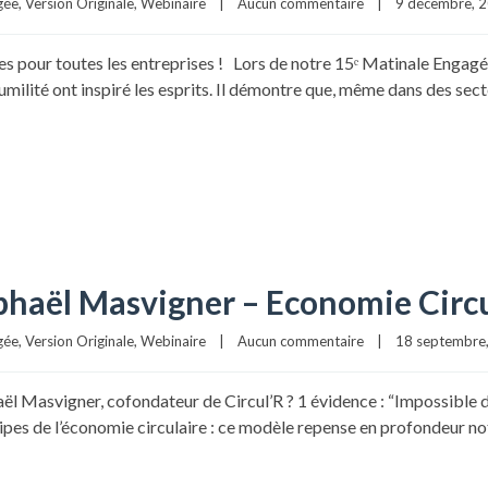
gée
, 
Version Originale
, 
Webinaire
|
Aucun commentaire
|
9 décembre, 20
elles pour toutes les entreprises ! Lors de notre 15ᵉ Matinale Enga
umilité ont inspiré les esprits. Il démontre que, même dans des sec
haël Masvigner – Economie Circu
gée
, 
Version Originale
, 
Webinaire
|
Aucun commentaire
|
18 septembre, 
l Masvigner, cofondateur de Circul’R ? 1 évidence : “Impossible d
incipes de l’économie circulaire : ce modèle repense en profondeur 