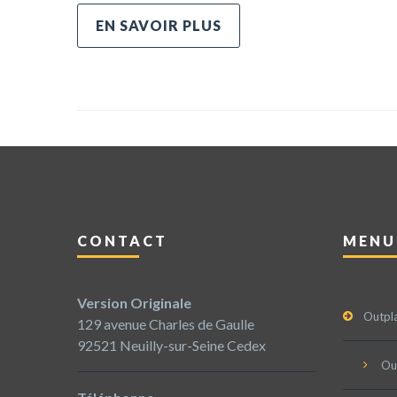
EN SAVOIR PLUS
CONTACT
MENU
Version Originale
Outpl
129 avenue Charles de Gaulle
92521 Neuilly-sur-Seine Cedex
Ou