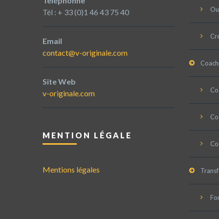
Téléphonne
Ou
Tél : + 33 (0)1 46 43 75 40
Cré
Email
contact@v-originale.com
Coach
Site Web
Coa
v-originale.com
Coa
MENTION LÉGALE
Co
Mentions légales
Trans
Fo