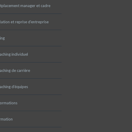
tplacement manager et cadre
ation et reprise d’entreprise
ing
ching individuel
ching de carrière
aching d’équipes
formations
rmation