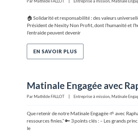
Par 
Mathilde FALLOT
|
Entreprise à mission
, 
Matinale Enga
🏠 Solidarité et responsabilité : des valeurs univers
Président de Nexity Non Profit, dont l’humanité et l’h
l’entraide peuvent devenir
EN SAVOIR PLUS
Matinale Engagée avec Rap
Par 
Mathilde FALLOT
|
Entreprise à mission
, 
Matinale Enga
Que retenir de notre Matinale Engagée 🌱 avec Raphaë
ressources finies.” 🔑 3 points clés : – Les grands pr
le