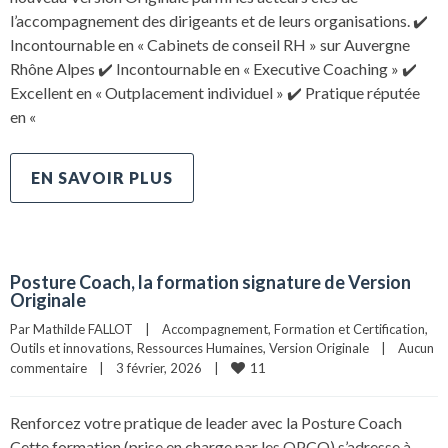
l’accompagnement des dirigeants et de leurs organisations. ✔️
Incontournable en « Cabinets de conseil RH » sur Auvergne
Rhône Alpes ✔️ Incontournable en « Executive Coaching » ✔️
Excellent en « Outplacement individuel » ✔️ Pratique réputée
en «
EN SAVOIR PLUS
Posture Coach, la formation signature de Version
Originale
Par 
Mathilde FALLOT
|
Accompagnement
, 
Formation et Certification
, 
Outils et innovations
, 
Ressources Humaines
, 
Version Originale
|
Aucun 
11
commentaire
|
3 février, 2026    
|
Renforcez votre pratique de leader avec la Posture Coach
Cette formation (prise en charge par les OPCO) s’adresse à