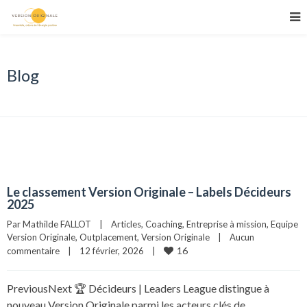
Blog
Le classement Version Originale – Labels Décideurs
2025
Par 
Mathilde FALLOT
|
Articles
, 
Coaching
, 
Entreprise à mission
, 
Equipe 
Version Originale
, 
Outplacement
, 
Version Originale
|
Aucun 
16
commentaire
|
12 février, 2026    
|
PreviousNext 🏆 Décideurs | Leaders League distingue à
nouveau Version Originale parmi les acteurs clés de