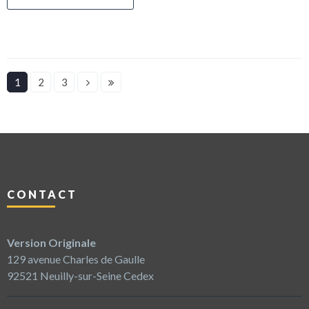
1
2
3
CONTACT
Version Originale
129 avenue Charles de Gaulle
92521 Neuilly-sur-Seine Cedex