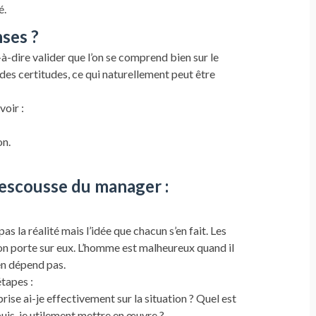
é.
ses ?
-à-dire valider que l’on se comprend bien sur le
des certitudes, ce qui naturellement peut être
voir :
on.
rescousse du manager :
 la réalité mais l’idée que chacun s’en fait. Les
on porte sur eux. L’homme est malheureux quand il
’en dépend pas.
étapes :
ise ai-je effectivement sur la situation ? Quel est
puis-je utilement mettre en œuvre ?