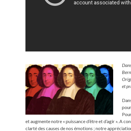
Dans
Bern
Orig
et p
Dans
pour
Pour
et augmente notre « puissance d’être et d’agir ». A cont
clarté des causes de nos émotions ; notre appréciation 