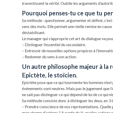
travestissent la vérité. Oublie les arguments d’autorit
Pourquoi penses-tu ce que tu pen
Sa méthode : questionner, argumenter et définir, c’est
sens des mots. Elle permet une réelle remise en cause 
déstabilisant.
Le manager qui s’approprie cet art du dialogue va pou
– Distinguer l’essentiel du secondaire.
– Entrevoir de nouvelles options propices à l’innovati
– Redonner du sens à son action.
Un autre philosophe majeur à la 
Epictète,
le stoïcien.
Epictète pose que ce qui tourmente les hommes n’est pas
événements sont neutres. Mais pas le jugement que l’
ne sait pas distinguer ce qui dépend de lui de ce qui n
Sa méthode consiste donc à distinguer les deux, en 3 
– Prendre conscience de nos représentations. Quelle pr
mon champ d’actions ? A partir de là, quelles actions 