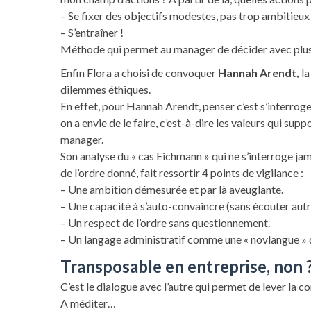
– Se fixer des objectifs modestes, pas trop ambitieux 
– S’entraîner !
Méthode qui permet au manager de décider avec plus d
Enfin Flora a choisi de convoquer
Hannah Arendt,
la
dilemmes éthiques.
En effet, pour Hannah Arendt, penser c’est s’interroge
on a envie de le faire, c’est-à-dire les valeurs qui su
manager.
Son analyse du « cas Eichmann » qui ne s’interroge jama
de l’ordre donné, fait ressortir 4 points de vigilance :
– Une ambition démesurée et par là aveuglante.
– Une capacité à s’auto-convaincre (sans écouter autru
– Un respect de l’ordre sans questionnement.
– Un langage administratif comme une « novlangue » qui
Transposable en entreprise, non 
C’est le dialogue avec l’autre qui permet de lever la c
A méditer…