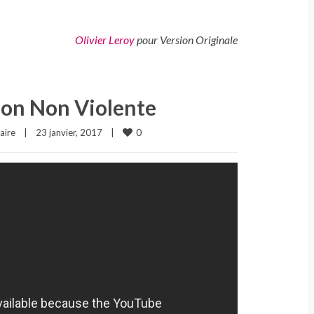
Olivier Leroy
pour Version Originale
ion Non Violente
0
aire
|
23 janvier, 2017    
|