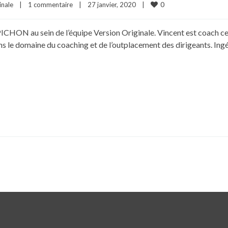
0
inale
|
1 commentaire
|
27 janvier, 2020    
|
PICHON au sein de l’équipe Version Originale. Vincent est coach cer
ns le domaine du coaching et de l’outplacement des dirigeants. Ing