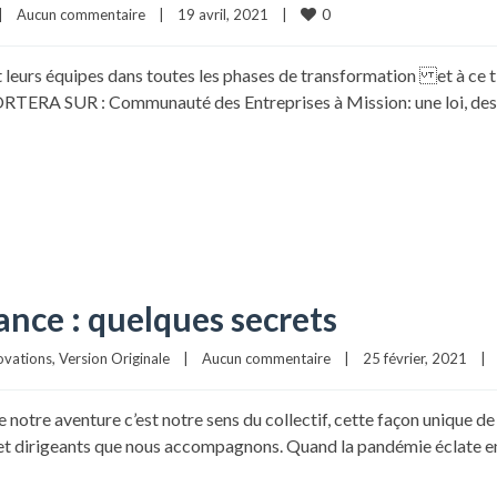
0
|
Aucun commentaire
|
19 avril, 2021    
|
s équipes dans toutes les phases de transformation et à ce titre
TERA SUR : Communauté des Entreprises à Mission: une loi, des ch
ance : quelques secrets
novations
, 
Version Originale
|
Aucun commentaire
|
25 février, 2021    
|
notre aventure c’est notre sens du collectif, cette façon unique de 
es et dirigeants que nous accompagnons. Quand la pandémie éclate e