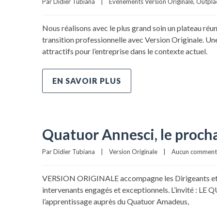
Par 
Didier Tubiana
|
Événements Version Originale
, 
Outpla
Nous réalisons avec le plus grand soin un plateau ré
transition professionnelle avec Version Originale. Un
attractifs pour l’entreprise dans le contexte actuel.
EN SAVOIR PLUS
Quatuor Annesci, le procha
Par 
Didier Tubiana
|
Version Originale
|
Aucun comment
VERSION ORIGINALE accompagne les Dirigeants et leurs
intervenants engagés et exceptionnels. L’invité : LE
l’apprentissage auprès du Quatuor Amadeus,