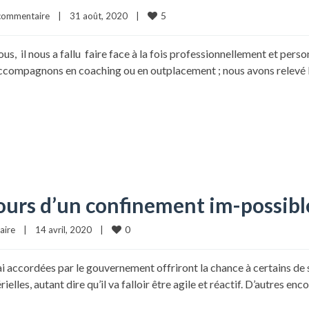
5
commentaire
|
31 août, 2020    
|
us, il nous a fallu faire face à la fois professionnellement et per
accompagnons en coaching ou en outplacement ; nous avons relevé l
urs d’un confinement im-possible .
0
aire
|
14 avril, 2020    
|
ai accordées par le gouvernement offriront la chance à certains de 
elles, autant dire qu’il va falloir être agile et réactif. D’autres en