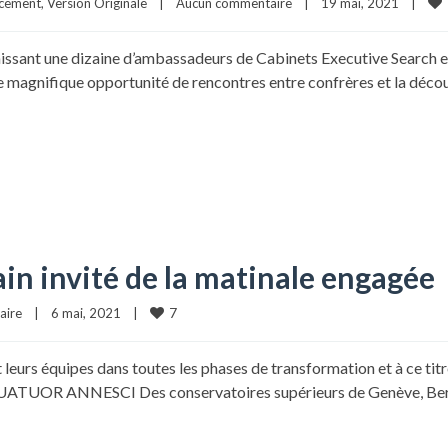
cement
, 
Version Originale
|
Aucun commentaire
|
19 mai, 2021    
|
unissant une dizaine d’ambassadeurs de Cabinets Executive Search 
e magnifique opportunité de rencontres entre confrères et la décou
in invité de la matinale engagée
7
aire
|
6 mai, 2021    
|
 équipes dans toutes les phases de transformation et à ce titre,
 QUATUOR ANNESCI Des conservatoires supérieurs de Genève, Berlin