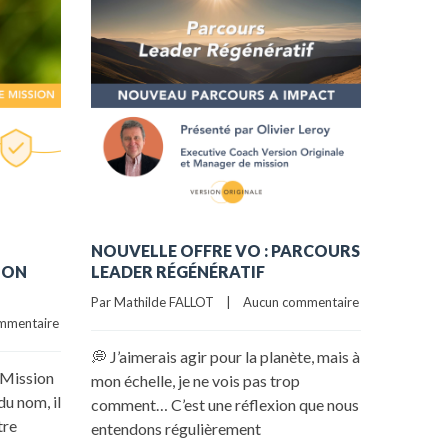
NOUVELLE OFFRE VO : PARCOURS
BILAN 
ION
LEADER RÉGÉNÉRATIF
COMITÉ
ORIGI
Par Mathilde FALLOT    |    
Aucun commentaire
mmentaire
Par Mathil
💭 J’aimerais agir pour la planète, mais à
 Mission
Quatre 
mon échelle, je ne vois pas trop
du nom, il
ORIGINA
comment… C’est une réflexion que nous
tre
des Entr
entendons régulièrement