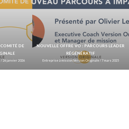
 COMITÉ DE
NOUVELLE OFFRE VO : PARCOURS LEADER
IGINALE
RÉGÉNÉRATIF
e
/ 26 janvier 2026
Entreprise à mission
,
Version Originale
/ 7 mars 2025