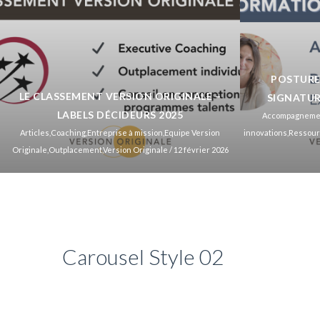
POSTURE
LE CLASSEMENT VERSION ORIGINALE –
SIGNATUR
LABELS DÉCIDEURS 2025
Accompagneme
Articles
,
Coaching
,
Entreprise à mission
,
Equipe Version
innovations
,
Ressour
Originale
,
Outplacement
,
Version Originale
/ 12 février 2026
Carousel Style 02