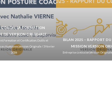
 COACH, LA FORMATION
E DE VERSION ORIGINALE
BILAN 2025 – RAPPORT DU
nt
,
Formation et Certification
,
Outils et
MISSION VERSION OR
ces Humaines
,
Version Originale
/ 3 février
2026
Entreprise à mission
,
Version Original