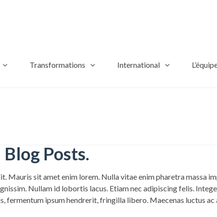
Transformations
International
L’équip
 Blog Posts.
it. Mauris sit amet enim lorem. Nulla vitae enim pharetra massa imp
ignissim. Nullam id lobortis lacus. Etiam nec adipiscing felis. Int
s, fermentum ipsum hendrerit, fringilla libero. Maecenas luctus ac 