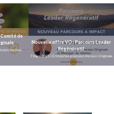
u Comité de
Nouvelle offre VO : Parcours Leader
iginale
Régénératif
ission
,
Version
7 mars 2025 |
Entreprise à mission
,
Version Originale