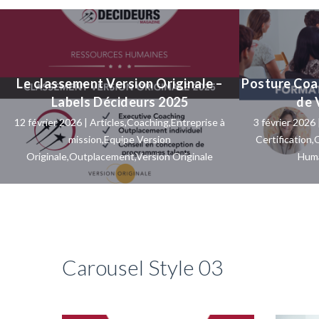
Le classement Version Originale –
Posture Coac
Labels Décideurs 2025
de 
12 février 2026 |
Articles
,
Coaching
,
Entreprise à
3 février 2026 
mission
,
Equipe Version
Certification
,
O
Originale
,
Outplacement
,
Version Originale
Hum
Carousel Style 03