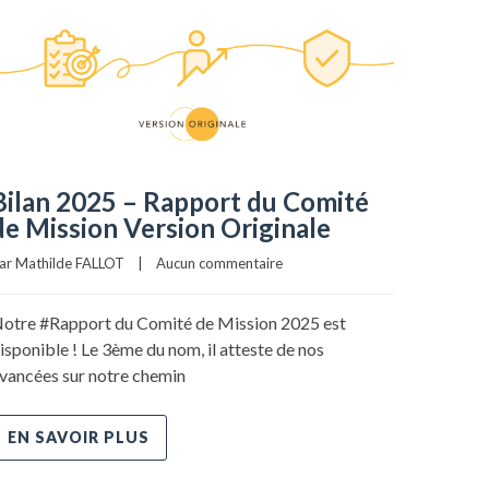
Bilan 2025 – Rapport du Comité
Nouve
de Mission Version Originale
Lead
ar Mathilde FALLOT    |    
Aucun commentaire
Par Mathil
otre #Rapport du Comité de Mission 2025 est
💭 J’aim
isponible ! Le 3ème du nom, il atteste de nos
je ne vo
vancées sur notre chemin
nous en
EN SAVOIR PLUS
EN S