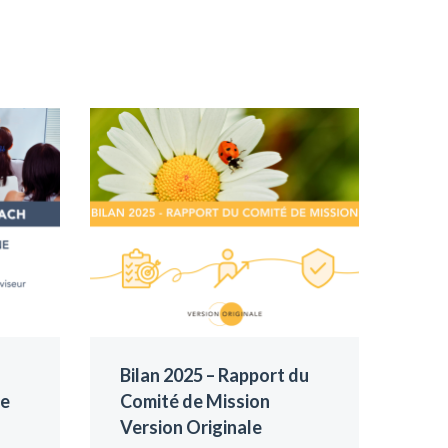
Bilan 2025 – Rapport du
Nou
de
Comité de Mission
Par
Version Originale
Rég