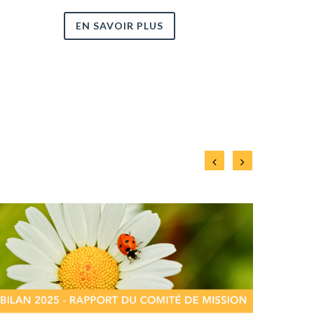
coachin
EN SAVOIR PLUS
EN S