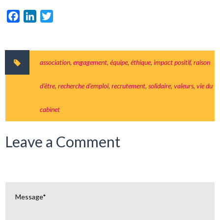
Facebook
LinkedIn
Twitter
association
,
engagement
,
équipe
,
éthique
,
impact positif
,
raison
d'être
,
recherche d'emploi
,
recrutement
,
solidaire
,
valeurs
,
vie du
cabinet
Leave a Comment