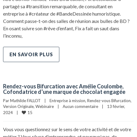
partagé sa #transition remarquable, de consultant en
entreprise à #créateur de #BandeDessinée humoristique.
Comment passe-t-on des salles de réunion aux bulles de BD ?
En osant suivre son #rêve d’enfant, Fix a fait un saut dans
l’inconnu,
EN SAVOIR PLUS
Rendez-vous Bifurcation avec Amélie Coulombe,
Cofondatrice d’une marque de chocolat engagée
Par 
Mathilde FALLOT
|
Entreprise à mission
, 
Rendez-vous Bifurcation
, 
Version Originale
, 
Webinaire
|
Aucun commentaire
|
13 février, 
15
2024    
|
Vous vous questionnez sur le sens de votre activité et de votre
métier ? Vous rêvez d’entreprendre, et pourquoi pas, de