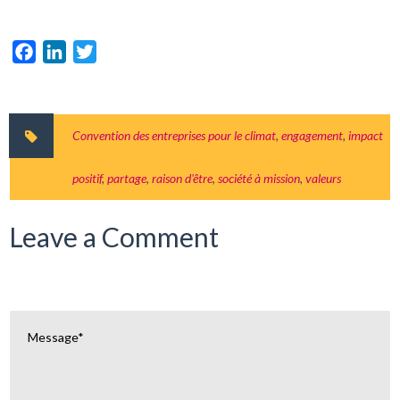
Facebook
LinkedIn
Twitter
Convention des entreprises pour le climat
,
engagement
,
impact
positif
,
partage
,
raison d'être
,
société à mission
,
valeurs
Leave a Comment