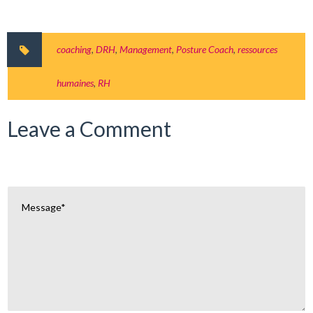
coaching
,
DRH
,
Management
,
Posture Coach
,
ressources
humaines
,
RH
Leave a Comment