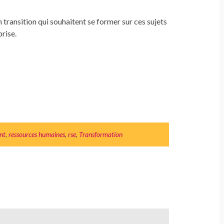
 transition qui souhaitent se former sur ces sujets
rise.
nt
,
ressources humaines
,
rse
,
Transformation