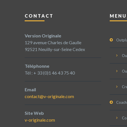
CONTACT
MENU
Version Originale
Outpl
129 avenue Charles de Gaulle
92521 Neuilly-sur-Seine Cedex
Ou
Téléphonne
Ou
Tél : + 33 (0)1 46 43 75 40
Cré
Email
contact@v-originale.com
Coach
Site Web
Coa
v-originale.com