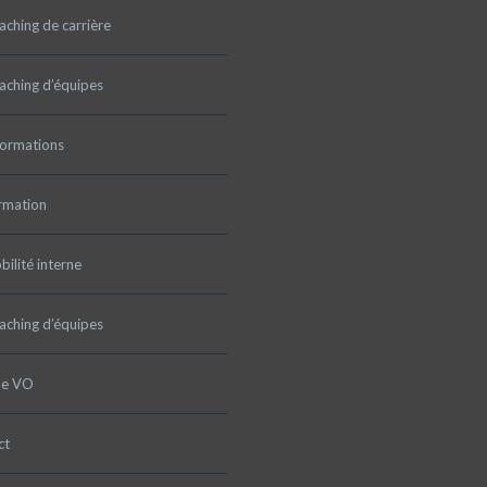
ching de carrière
aching d’équipes
formations
rmation
ilité interne
aching d’équipes
pe VO
ct