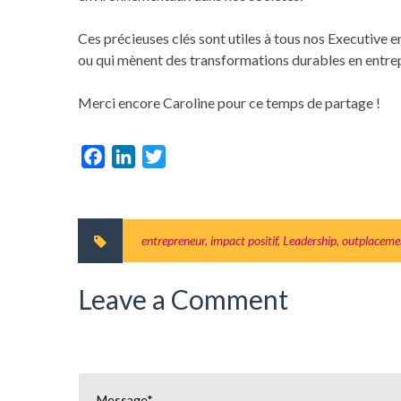
Ces précieuses clés sont utiles à tous nos Executive en
ou qui mènent des transformations durables en entrep
Merci encore Caroline pour ce temps de partage !
Facebook
LinkedIn
Twitter
entrepreneur
,
impact positif
,
Leadership
,
outplaceme
Leave a Comment