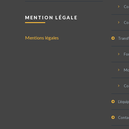
Coa
MENTION LÉGALE
Co
Mentions légales
Trans
Fo
Mob
Co
L’équi
Conta