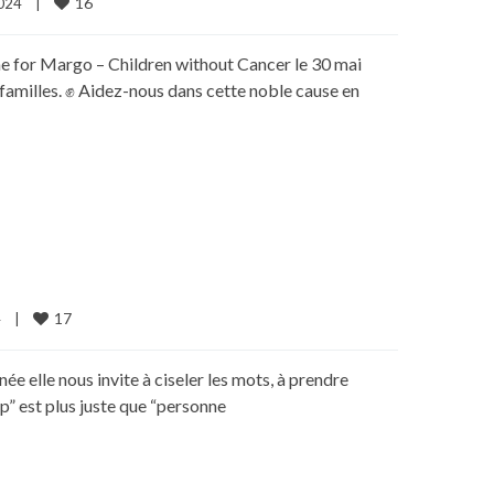
16
24    
|
ne for Margo – Children without Cancer le 30 mai
s familles. ✊ Aidez-nous dans cette noble cause en
17
   
|
 elle nous invite à ciseler les mots, à prendre
ap” est plus juste que “personne