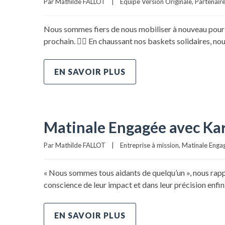
Par 
Mathilde FALLOT
|
Equipe Version Originale
, 
Partenaire
Nous sommes fiers de nous mobiliser à nouveau pour l
prochain. 🏃‍♂️ En chaussant nos baskets solidaires, n
EN SAVOIR PLUS
Matinale Engagée avec Kar
Par 
Mathilde FALLOT
|
Entreprise à mission
, 
Matinale Enga
« Nous sommes tous aidants de quelqu’un », nous rappe
conscience de leur impact et dans leur précision enfin 
EN SAVOIR PLUS