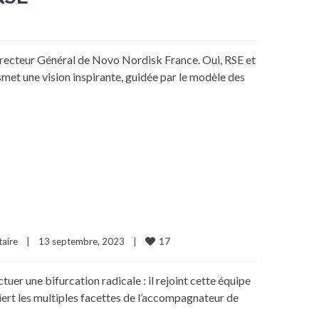
Directeur Général de Novo Nordisk France. Oui, RSE et
nsmet une vision inspirante, guidée par le modèle des
17
aire
|
13 septembre, 2023    
|
tuer une bifurcation radicale : il rejoint cette équipe
uiert les multiples facettes de l’accompagnateur de