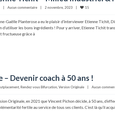
15
|
Aucun commentaire
|
2 novembre, 2023    
|
e-Gaëlle Planterose a eu le plaisir d’interviewer Etienne Tichit, 
 d’utiliser les bons ingrédients ! Pour y arriver, Etienne Tichit tra
t fructueuse grâce à
e – Devenir coach à 50 ans !
utplacement
, 
Rendez-vous Bifurcation
, 
Version Originale
|
Aucun comment
ersion Originale, en 2021 que Vincent Pichon décide, à 50 ans, d’effec
entarité fertile au service de tous ses clients. C’est là qu’il acq