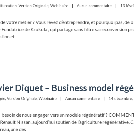
ifurcation
, 
Version Originale
, 
Webinaire
|
Aucun commentaire
|
13 févri
t de votre métier ? Vous rêvez d’entreprendre, et pourquoi pas, de
datrice de Krokola , qui partage sans filtre sa reconversion pro
ation et
ier Diquet – Business model régé
gée
, 
Version Originale
, 
Webinaire
|
Aucun commentaire
|
14 décembre, 
esoin de nous engager vers un modèle régénératif ? COMMENT la 
 Renault Nissan, aujourd’hui soutien de l’agriculture régénérative
reau, une des