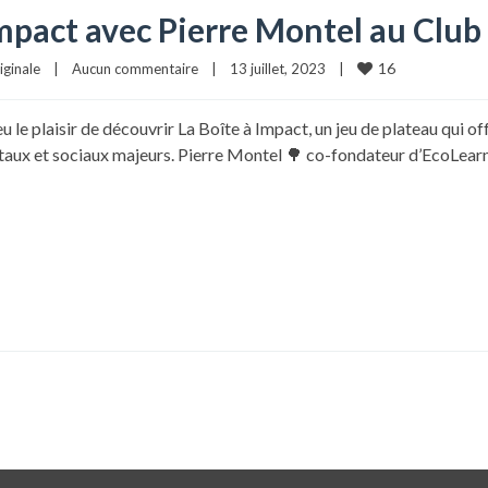
impact avec Pierre Montel au Clu
16
iginale
|
Aucun commentaire
|
13 juillet, 2023    
|
u le plaisir de découvrir La Boîte à Impact, un jeu de plateau qui o
taux et sociaux majeurs. Pierre Montel 🌳 co-fondateur d’EcoLearn