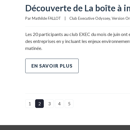
Découverte de La boîte à 
Par 
Mathilde FALLOT
|
Club Executive Odyssey
, 
Version Or
Les 20 participants au club EXEC du mois de juin ont e
des entreprises en y incluant les enjeux environnemen
matinée.
EN SAVOIR PLUS
1
2
3
4
5