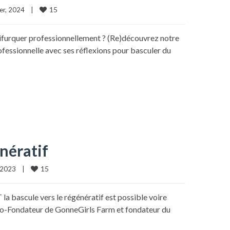
15
er, 2024    
|
 bifurquer professionnellement ? (Re)découvrez notre
fessionnelle avec ses réflexions pour basculer du
nératif
15
2023    
|
bascule vers le régénératif est possible voire
, Co-Fondateur de GonneGirls Farm et fondateur du