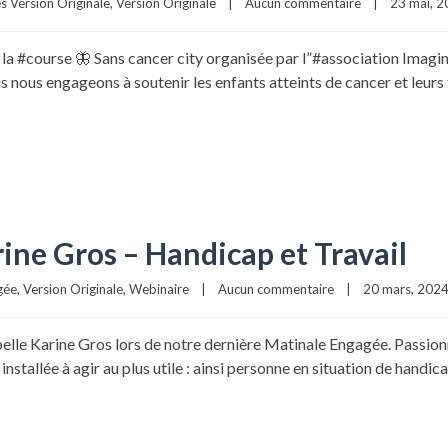
s Version Originale
, 
Version Originale
|
Aucun commentaire
|
23 mai, 20
a #course 🦋 Sans cancer city organisée par l”#association Imagi
ous nous engageons à soutenir les enfants atteints de cancer et leur
ine Gros – Handicap et Travail
gée
, 
Version Originale
, 
Webinaire
|
Aucun commentaire
|
20 mars, 2024 
lle Karine Gros lors de notre dernière Matinale Engagée. Passionnée
installée à agir au plus utile : ainsi personne en situation de handic