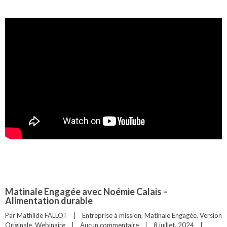
Matinale Engagée avec Noémie Calais –
Alimentation durable
Par 
Mathilde FALLOT
|
Entreprise à mission
, 
Matinale Engagée
, 
Version 
Originale
, 
Webinaire
|
Aucun commentaire
|
8 juillet, 2024    
|