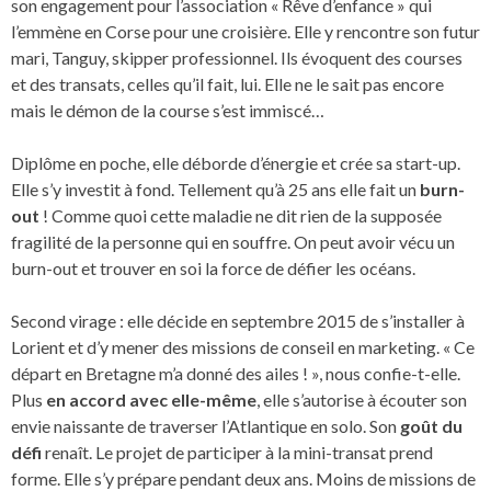
son engagement pour l’association « Rêve d’enfance » qui
l’emmène en Corse pour une croisière. Elle y rencontre son futur
mari, Tanguy, skipper professionnel. Ils évoquent des courses
et des transats, celles qu’il fait, lui. Elle ne le sait pas encore
mais le démon de la course s’est immiscé…
Diplôme en poche, elle déborde d’énergie et crée sa start-up.
Elle s’y investit à fond. Tellement qu’à 25 ans elle fait un
burn-
out
! Comme quoi cette maladie ne dit rien de la supposée
fragilité de la personne qui en souffre. On peut avoir vécu un
burn-out et trouver en soi la force de défier les océans.
Second virage : elle décide en septembre 2015 de s’installer à
Lorient et d’y mener des missions de conseil en marketing. « Ce
départ en Bretagne m’a donné des ailes ! », nous confie-t-elle.
Plus
en accord avec elle-même
, elle s’autorise à écouter son
envie naissante de traverser l’Atlantique en solo. Son
goût du
défi
renaît. Le projet de participer à la mini-transat prend
forme. Elle s’y prépare pendant deux ans. Moins de missions de