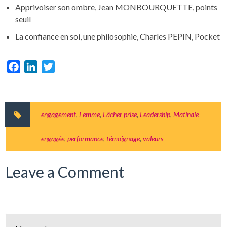
Apprivoiser son ombre, Jean MONBOURQUETTE, points
seuil
La confiance en soi, une philosophie, Charles PEPIN, Pocket
Facebook
LinkedIn
Twitter
engagement
,
Femme
,
Lâcher prise
,
Leadership
,
Matinale
engagée
,
performance
,
témoignage
,
valeurs
Leave a Comment