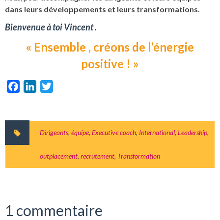
dans leurs développements et leurs transformations.
Bienvenue à toi Vincent .
« Ensemble , créons de l’énergie
positive ! »
Facebook
LinkedIn
Twitter
Dirigeants
,
équipe
,
Executive coach
,
International
,
Leadership
,
outplacement
,
recrutement
,
Transformation
1 commentaire