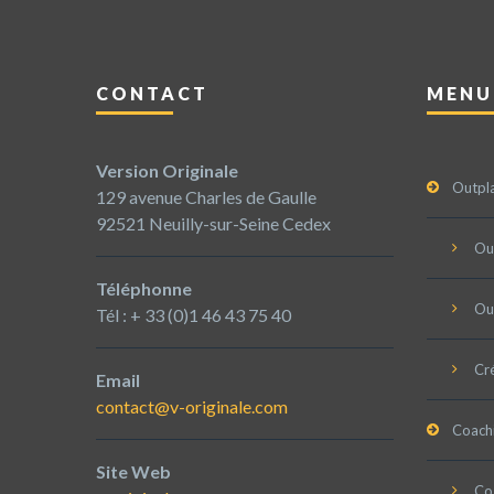
CONTACT
MENU
Version Originale
Outpl
129 avenue Charles de Gaulle
92521 Neuilly-sur-Seine Cedex
Ou
Téléphonne
Ou
Tél : + 33 (0)1 46 43 75 40
Cré
Email
contact@v-originale.com
Coach
Site Web
Coa