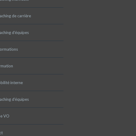
ching de carrière
aching d’équipes
formations
rmation
ilité interne
aching d’équipes
pe VO
ct