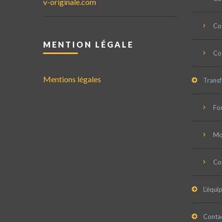
v-originale.com
Coa
MENTION LÉGALE
Co
Mentions légales
Trans
Fo
Mob
Co
L’équi
Conta