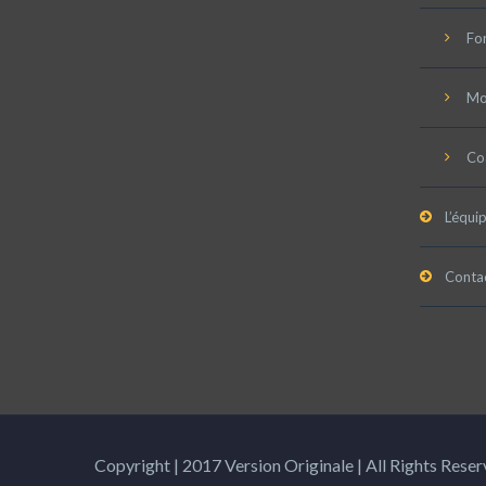
Fo
Mob
Co
L’équi
Conta
Copyright | 2017 Version Originale | All Rights Rese