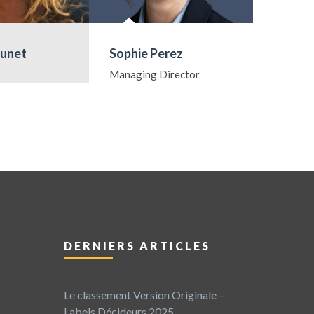
runet
Sophie Perez
Philipp
Managing Director
DERNIERS ARTICLES
Le classement Version Originale –
Labels Décideurs 2025