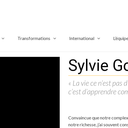
Transformations
International
L’équip
Sylvie G
« La vie ce n’est pas 
c’est d’apprendre com
Convaincue que notre complexit
notre richesse, j’ai souvent con