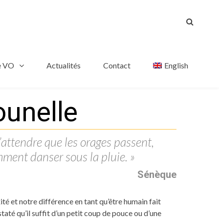
e VO
Actualités
Contact
English
ounelle
d’attendre que les orages passent,
ment danser sous la pluie. »
Sénèque
é et notre différence en tant qu’être humain fait
staté qu’il suffit d’un petit coup de pouce ou d’une