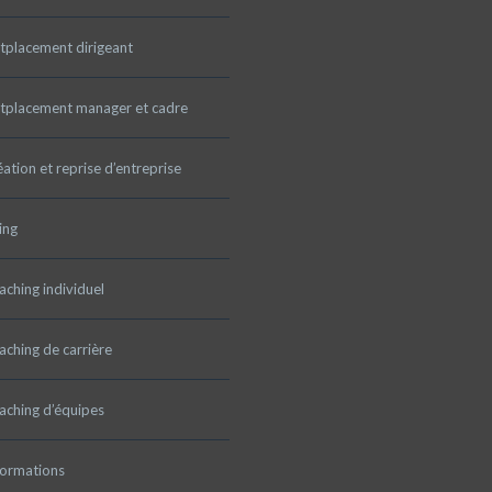
tplacement dirigeant
tplacement manager et cadre
ation et reprise d’entreprise
ing
ching individuel
ching de carrière
aching d’équipes
formations