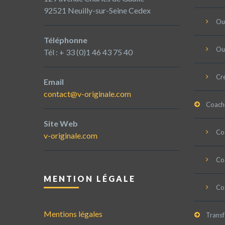
92521 Neuilly-sur-Seine Cedex
Ou
Téléphonne
Ou
Tél : + 33 (0)1 46 43 75 40
Cré
Email
contact@v-originale.com
Coach
Site Web
Coa
v-originale.com
Coa
MENTION LÉGALE
Co
Mentions légales
Trans