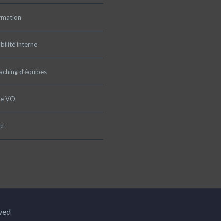
rmation
ilité interne
aching d’équipes
pe VO
ct
rved