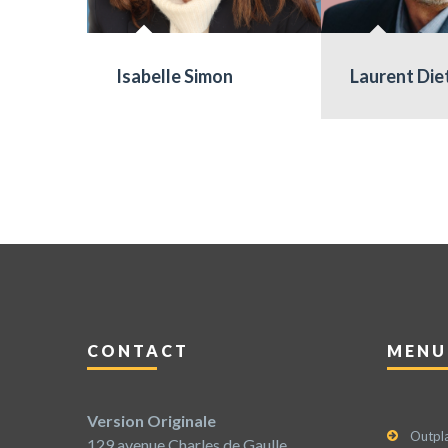
Isabelle Simon
Laurent Die
CONTACT
MENU
Version Originale
Outpl
129 avenue Charles de Gaulle